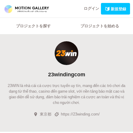
ログイン
新規登録
プロジェクトを探す
プロジェクトを始める
23windingcom
23WIN là nhà cái cá cược trực tuyến uy tín, mang đến các trò chơi đa
dạng từ thể thao, casino đến game slot, với nền tảng bảo mật cao và
giao diện dễ sử dụng, đảm bảo trải nghiệm cá cược an toàn và thú vị
cho người chơi.
東京都
https://23winding.com/