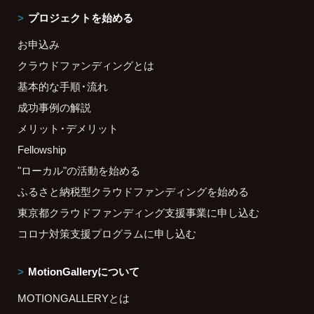
プロジェクトを始める
お申込み
クラウドファンディングとは
基本的な手順・流れ
成功事例の解説
メリット・デメリット
Fellowship
"ローカル"の活動を始める
ふるさと納税型クラウドファンディングを始める
東京都クラウドファンディング支援事業に申し込む
コロナ対策支援プログラムに申し込む
MotionGalleryについて
MOTIONGALLERYとは