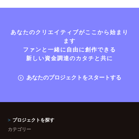
あなたのクリエイティブがここから始まり
ます
ファンと一緒に自由に創作できる
新しい資金調達のカタチと共に
あなたのプロジェクトをスタートする
プロジェクトを探す
カテゴリー