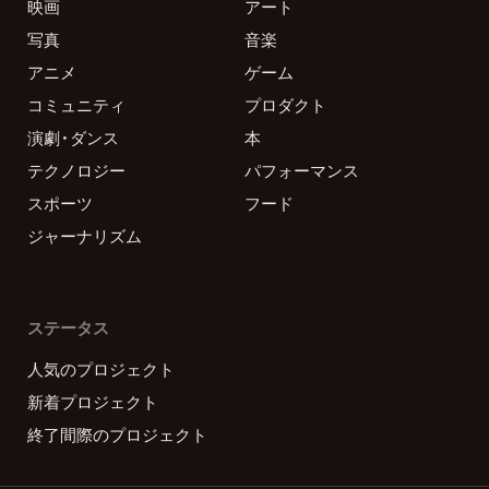
映画
アート
写真
音楽
アニメ
ゲーム
コミュニティ
プロダクト
演劇・ダンス
本
テクノロジー
パフォーマンス
スポーツ
フード
ジャーナリズム
ステータス
人気のプロジェクト
新着プロジェクト
終了間際のプロジェクト