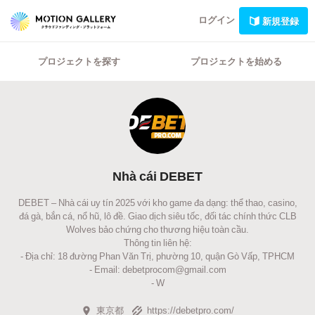
ログイン
新規登録
プロジェクトを探す
プロジェクトを始める
Nhà cái DEBET
DEBET – Nhà cái uy tín 2025 với kho game đa dạng: thể thao, casino,
đá gà, bắn cá, nổ hũ, lô đề. Giao dịch siêu tốc, đối tác chính thức CLB
Wolves bảo chứng cho thương hiệu toàn cầu.
Thông tin liên hệ:
- Địa chỉ: 18 đường Phan Văn Trị, phường 10, quận Gò Vấp, TPHCM
- Email: debetprocom@gmail.com
- W
東京都
https://debetpro.com/