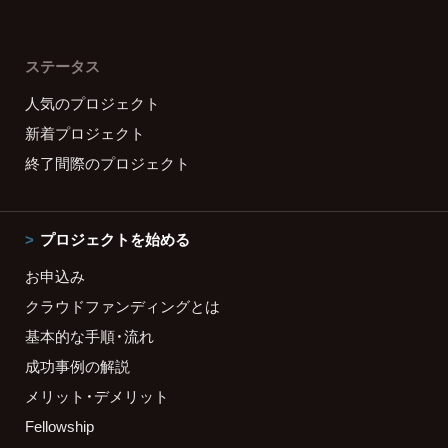
ステータス
人気のプロジェクト
新着プロジェクト
終了間際のプロジェクト
プロジェクトを始める
お申込み
クラウドファンディングとは
基本的な手順・流れ
成功事例の解説
メリット・デメリット
Fellowship