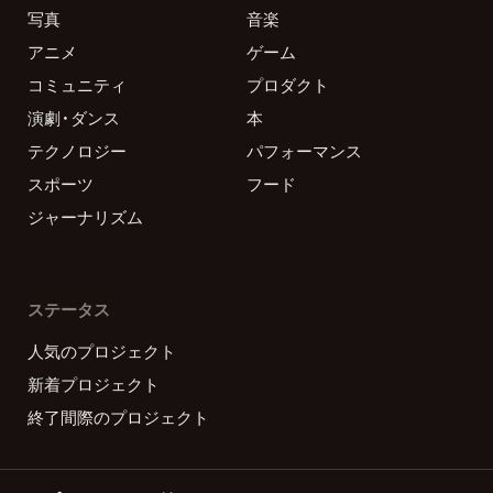
写真
音楽
アニメ
ゲーム
コミュニティ
プロダクト
演劇・ダンス
本
テクノロジー
パフォーマンス
スポーツ
フード
ジャーナリズム
ステータス
人気のプロジェクト
新着プロジェクト
終了間際のプロジェクト