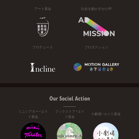
アート基金
社会を動かすかけ声
プロデュース
プロダクション
Our Social Action
ミニシアター・エイ
ブックストア・エイ
小劇場・エイド基金
ド基金
ド基金