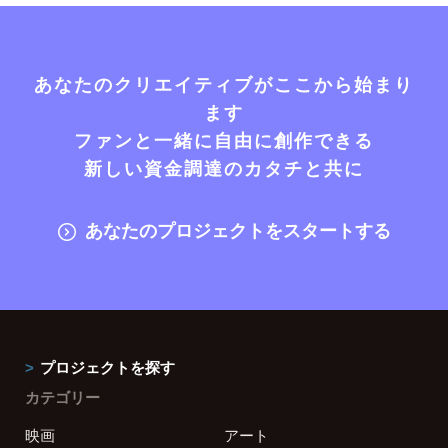
あなたのクリエイティブがここから始まり
ます
ファンと一緒に自由に創作できる
新しい資金調達のカタチと共に
あなたのプロジェクトをスタートする
プロジェクトを探す
カテゴリー
映画
アート