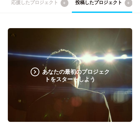
応援したプロジェクト
投稿したプロジェクト
0
0
あなたの最初のプロジェク
トをスタートしよう