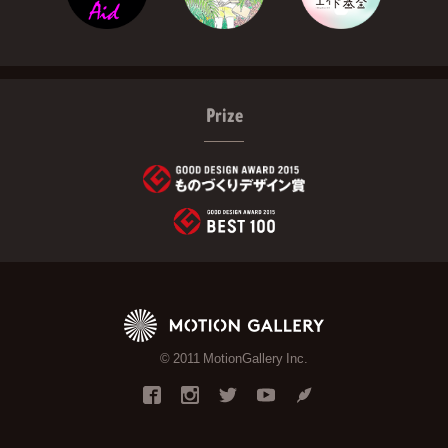
Prize
© 2011 MotionGallery Inc.