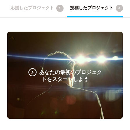
応援したプロジェクト
投稿したプロジェクト
0
0
あなたの最初のプロジェク
トをスタートしよう