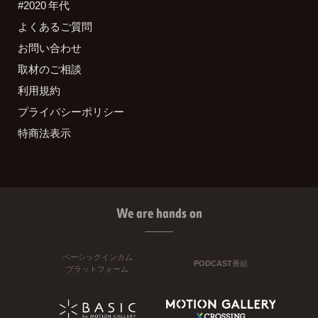
#2020 年代
よくあるご質問
お問い合わせ
取材のご相談
利用規約
プライバシーポリシー
特商法表示
We are hands on
ベーシックインカム
PODCAST番組
プラットフォーム