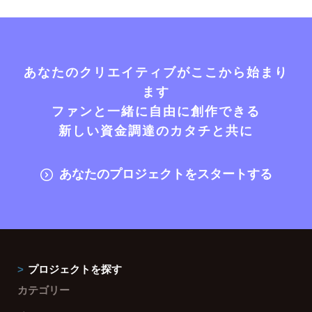
あなたのクリエイティブがここから始まり
ます
ファンと一緒に自由に創作できる
新しい資金調達のカタチと共に
あなたのプロジェクトをスタートする
プロジェクトを探す
カテゴリー