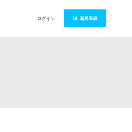
ログイン
新規登録
クト
最新進捗報告から探す