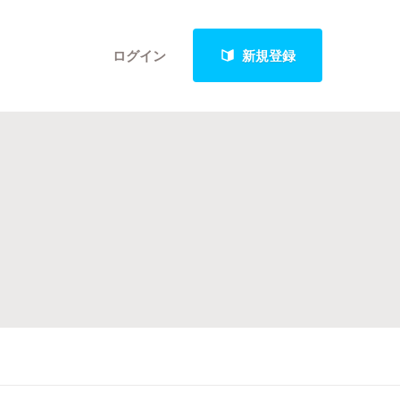
ログイン
新規登録
クト
最新進捗報告から探す