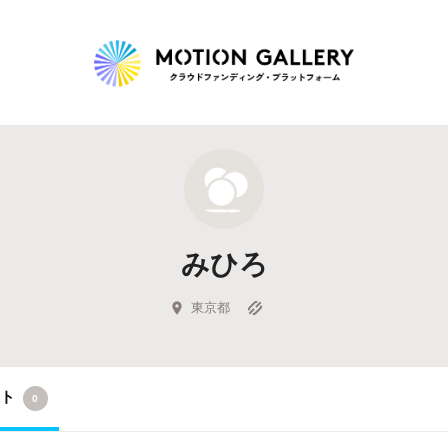
Highlight
人気のプロジェクト
新着プロジェクト
終了間近のプロジェ
みひろ
Feature
タグから探す
キュレーターから探す
特集から探す
東京都
Legendary
クト
0
最新達成プロジェクト
調達額が大きいプロジェクト