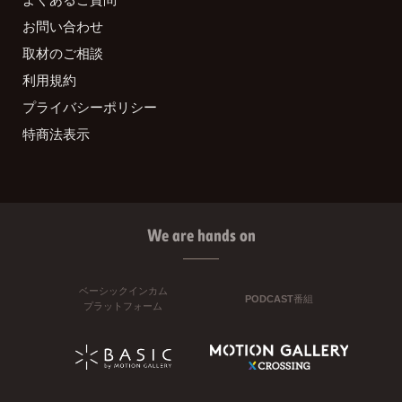
お問い合わせ
取材のご相談
利用規約
プライバシーポリシー
特商法表示
We are hands on
ベーシックインカム
PODCAST番組
プラットフォーム