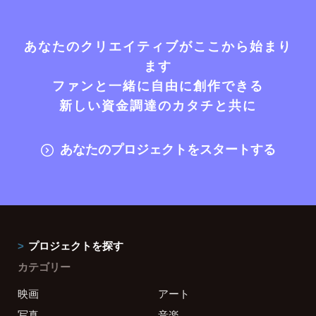
あなたのクリエイティブがここから始まり
ます
ファンと一緒に自由に創作できる
新しい資金調達のカタチと共に
あなたのプロジェクトをスタートする
プロジェクトを探す
カテゴリー
映画
アート
写真
音楽