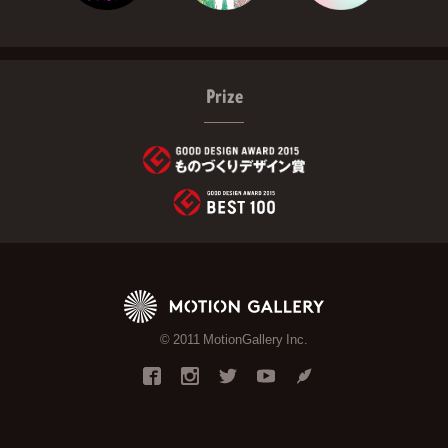
Prize
© 2011 MotionGallery Inc.