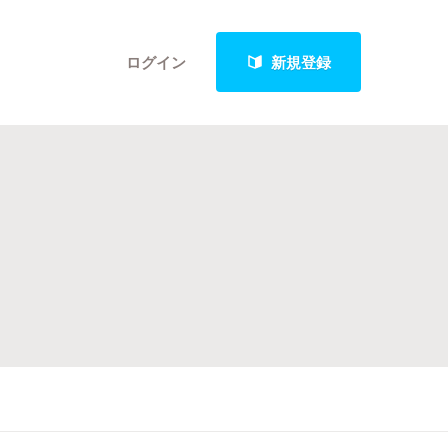
ログイン
新規登録
クト
最新進捗報告から探す