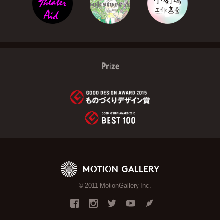
Prize
© 2011 MotionGallery Inc.