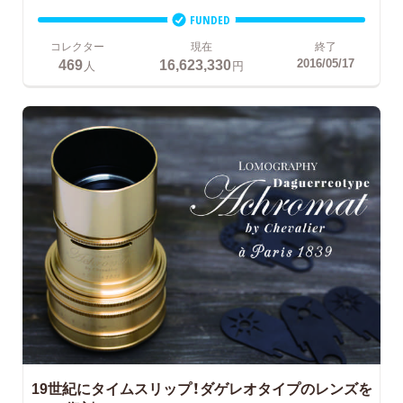
FUNDED
コレクター
現在
終了
469
16,623,330
2016/05/17
人
円
19世紀にタイムスリップ！ダゲレオタイプのレンズを