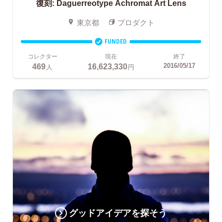
復刻:
Daguerreotype Achromat Art Lens
東京都
プロダクト
FUNDED
コレクター
現在
終了
469
16,623,330
2016/05/17
人
円
グッドアイデアを探そう