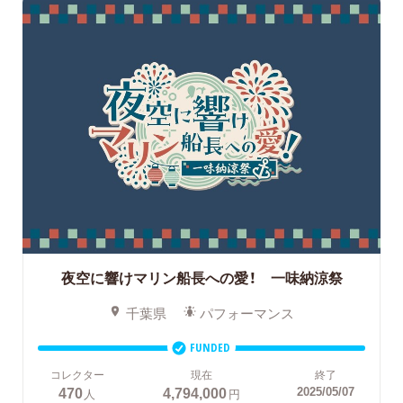
夜空に響けマリン船長への愛！ 一味納涼祭
千葉県
パフォーマンス
FUNDED
コレクター
現在
終了
470
4,794,000
2025/05/07
人
円