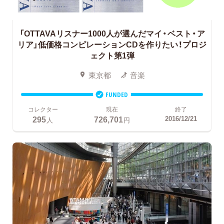
「OTTAVAリスナー1000人が選んだマイ・ベスト・ア
リア」低価格コンピレーションCDを作りたい！プロジ
ェクト第1弾
東京都
音楽
FUNDED
コレクター
現在
終了
295
726,701
2016/12/21
人
円