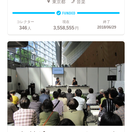
東京都
音楽
FUNDED
コレクター
現在
終了
346
3,558,555
2018/06/29
人
円