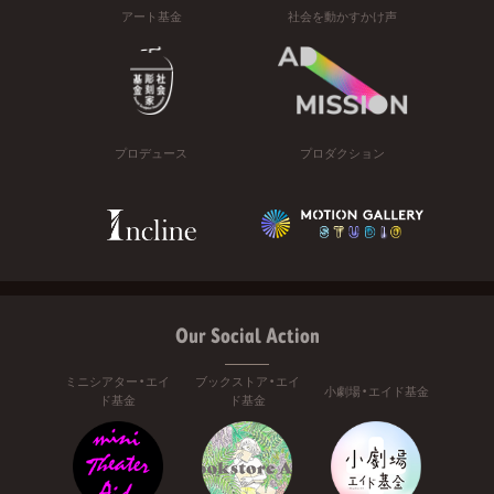
アート基金
社会を動かすかけ声
プロデュース
プロダクション
Our Social Action
ミニシアター・エイ
ブックストア・エイ
小劇場・エイド基金
ド基金
ド基金