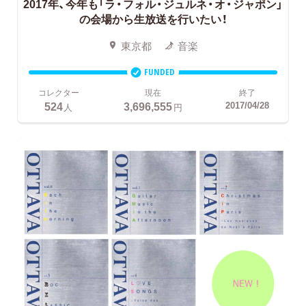
2017年、今年も「ラ・フォル・ジュルネ・オ・ジャポン」
の会場から生放送を行いたい！
東京都
音楽
FUNDED
コレクター
現在
終了
524
3,696,555
2017/04/28
人
円