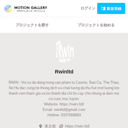
ログイン
新規登録
プロジェクトを探す
プロジェクトを始める
Rwinltd
RWIN - Voi su da dang trong san pham tu Casino, Ban Ca, The Thao,
No Hu dac cung he thong dich vu chat luong da thu hut mot luong lon
thanh vien tham gia va tro thanh dia chi tin cay cho nhung ai dam me
ca cuoc truc tuyen.
Website: https://rwin.ltd/
Email: rwinltd@gmail.com
Hotline: 0337668883
東京都
https://rwin.ltd/