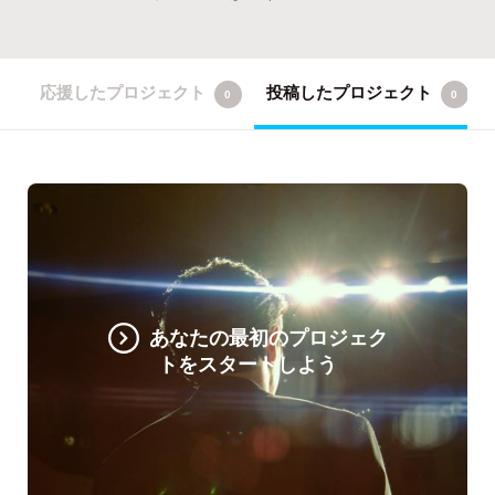
応援したプロジェクト
投稿したプロジェクト
0
0
あなたの最初のプロジェク
トをスタートしよう