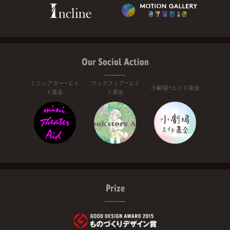
Our Social Action
ミニシアター・エイ
ブックストア・エイ
小劇場・エイド基金
ド基金
ド基金
Prize