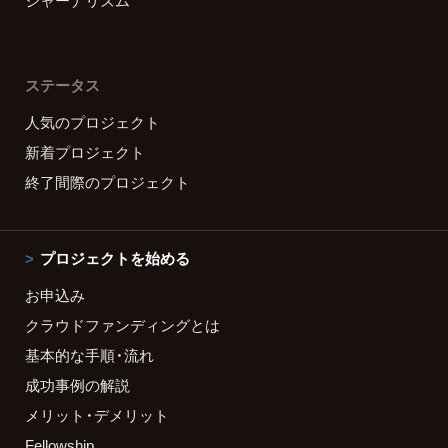
ジャーナリズム
ステータス
人気のプロジェクト
新着プロジェクト
終了間際のプロジェクト
プロジェクトを始める
お申込み
クラウドファンディングとは
基本的な手順・流れ
成功事例の解説
メリット・デメリット
Fellowship