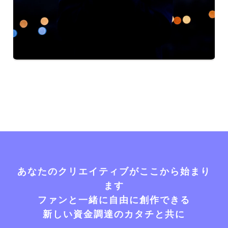
あなたのクリエイティブがここから始まり
ます
ファンと一緒に自由に創作できる
新しい資金調達のカタチと共に