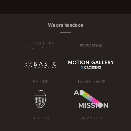
We are hands on
ベーシックインカム
PODCAST番組
プラットフォーム
アート基金
社会を動かすかけ声
プロデュース
プロダクション