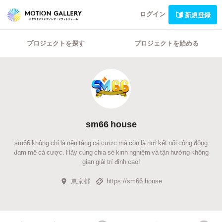
ログイン
新規登録
プロジェクトを探す
プロジェクトを始める
sm66 house
sm66 không chỉ là nền tảng cá cược mà còn là nơi kết nối cộng đồng
đam mê cá cược. Hãy cùng chia sẻ kinh nghiệm và tận hưởng không
gian giải trí đỉnh cao!
東京都
https://sm66.house