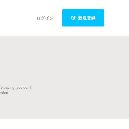
ログイン
新規登録
クト
re paying, you don’t
最新進捗報告から探す
mfort.