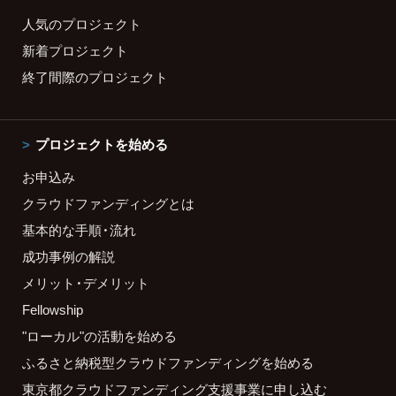
人気のプロジェクト
新着プロジェクト
終了間際のプロジェクト
プロジェクトを始める
お申込み
クラウドファンディングとは
基本的な手順・流れ
成功事例の解説
メリット・デメリット
Fellowship
"ローカル"の活動を始める
ふるさと納税型クラウドファンディングを始める
東京都クラウドファンディング支援事業に申し込む