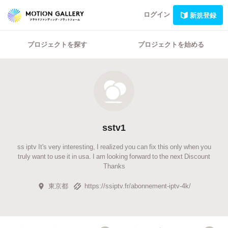
ログイン
新規登録
プロジェクトを探す
プロジェクトを始める
sstv1
ss iptv It's very interesting, I realized you can fix this only when you
truly want to use it in usa. I am looking forward to the next Discount
Thanks
東京都
https://ssiptv.fr/abonnement-iptv-4k/