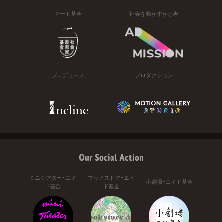
アート基金
社会を動かすかけ声
プロデュース
プロダクション
Our Social Action
ミニシアター・エイ
ブックストア・エイ
小劇場・エイド基金
ド基金
ド基金