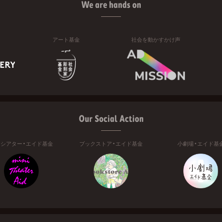
We are hands on
アート基金
社会を動かすかけ声
Our Social Action
ニシアター・エイド基金
ブックストア・エイド基金
小劇場・エイド基