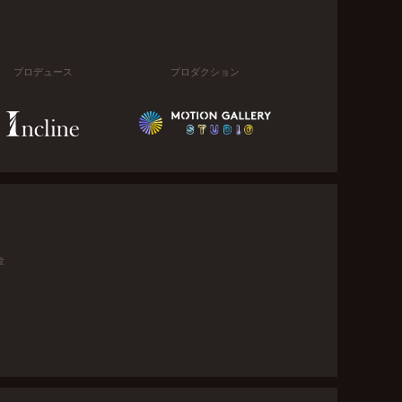
プロデュース
プロダクション
金