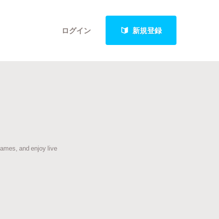
ログイン
新規登録
クト
 games, and enjoy live
最新進捗報告から探す