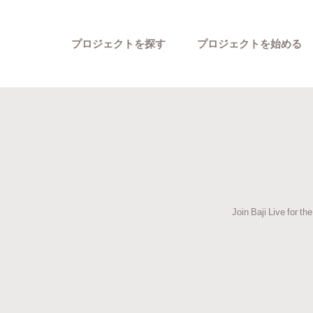
プロジェクトを探す
プロジェクトを始める
Join Baji Live for th
カテゴリーから探す