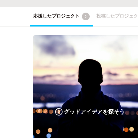
応援したプロジェクト
投稿したプロジェ
0
グッドアイデアを探そう