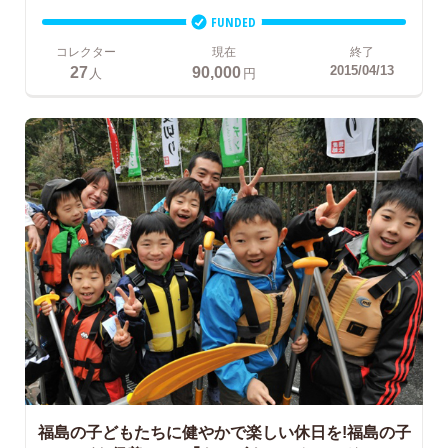
FUNDED
コレクター
現在
終了
27
90,000
2015/04/13
人
円
福島の子どもたちに健やかで楽しい休日を!福島の子