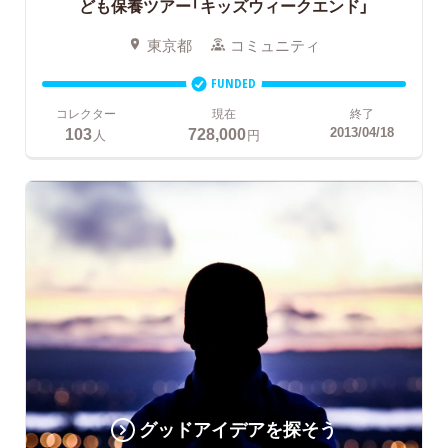
ども保養ツアー「キッズウィークエンド」
東京都
コミュニティ
FUNDED
コレクター
現在
終了
103
728,000
2013/04/18
人
円
グッドアイデアを探そう