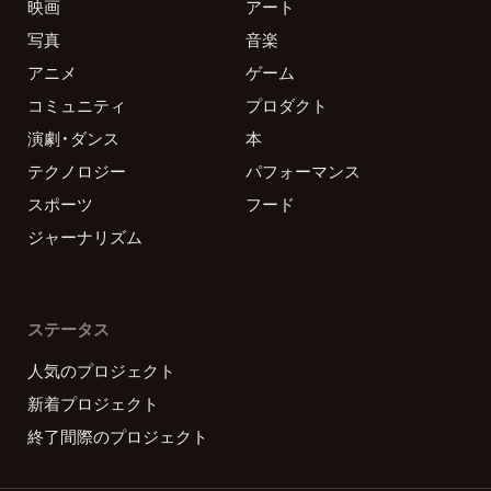
映画
アート
写真
音楽
アニメ
ゲーム
コミュニティ
プロダクト
演劇・ダンス
本
テクノロジー
パフォーマンス
スポーツ
フード
ジャーナリズム
ステータス
人気のプロジェクト
新着プロジェクト
終了間際のプロジェクト