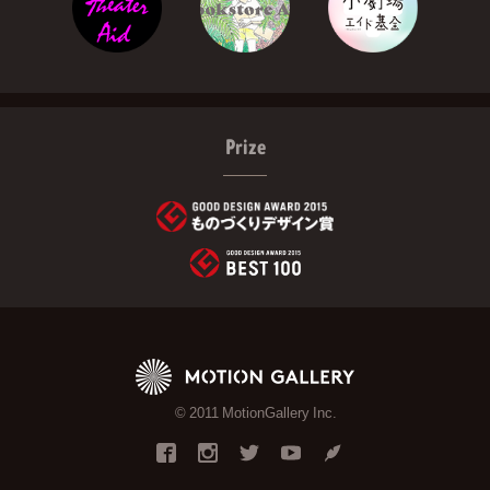
Prize
© 2011 MotionGallery Inc.