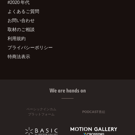
#2020 年代
よくあるご質問
お問い合わせ
取材のご相談
利用規約
プライバシーポリシー
特商法表示
We are hands on
ベーシックインカム
PODCAST番組
プラットフォーム