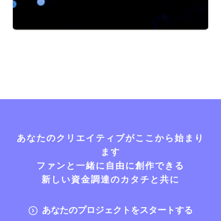
あなたのクリエイティブがここから始まり
ます
ファンと一緒に自由に創作できる
新しい資金調達のカタチと共に
あなたのプロジェクトをスタートする