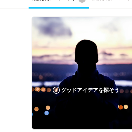
グッドアイデアを探そう