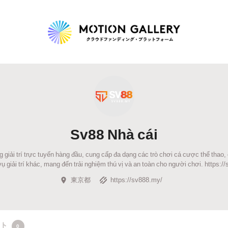
Highlight
人気のプロジェクト
新着プロジェクト
終了間近のプロジェ
Sv88 Nhà cái
Feature
 giải trí trực tuyến hàng đầu, cung cấp đa dạng các trò chơi cá cược thể thao,
タグから探す
キュレーターから探す
特集から探す
vụ giải trí khác, mang đến trải nghiệm thú vị và an toàn cho người chơi. https:/
東京都
https://sv888.my/
Legendary
最新達成プロジェクト
調達額が大きいプロジェクト
クト
0