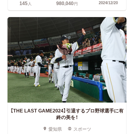
145
980,040
2024/12/20
人
円
【THE LAST GAME2024】引退するプロ野球選手に有
終の美を！
愛知県
スポーツ