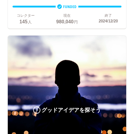
FUNDED
コレクター
現在
終了
145
980,040
2024/12/20
人
円
グッドアイデアを探そう