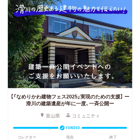
【「なめりかわ建物フェス2025」実現のための支援】
ー
滑川の建築遺産が年に一度、一斉公開ー
富山県
コミュニティ
FUNDED
コレクター
現在
終了