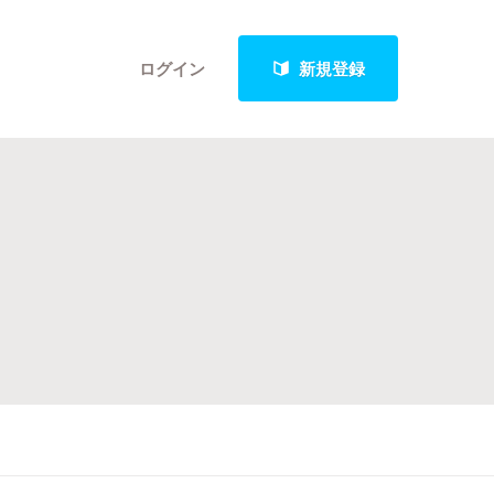
ログイン
新規登録
クト
最新進捗報告から探す