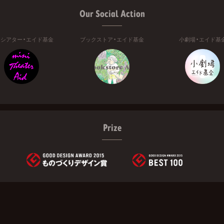
Our Social Action
ニシアター・エイド基金
ブックストア・エイド基金
小劇場・エイド基
Prize