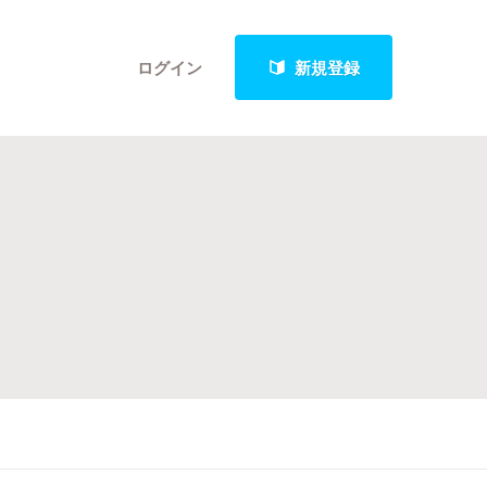
ログイン
新規登録
クト
最新進捗報告から探す