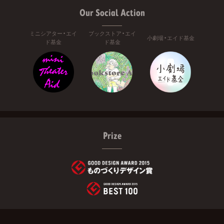
Our Social Action
ミニシアター・エイ
ブックストア・エイ
小劇場・エイド基金
ド基金
ド基金
Prize