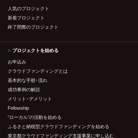
人気のプロジェクト
新着プロジェクト
終了間際のプロジェクト
プロジェクトを始める
お申込み
クラウドファンディングとは
基本的な手順・流れ
成功事例の解説
メリット・デメリット
Fellowship
"ローカル"の活動を始める
ふるさと納税型クラウドファンディングを始める
東京都クラウドファンディング支援事業に申し込む