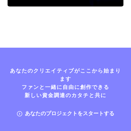
あなたのクリエイティブがここから始まり
ます
ファンと一緒に自由に創作できる
新しい資金調達のカタチと共に
あなたのプロジェクトをスタートする