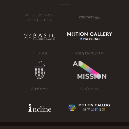
ベーシックインカム
PODCAST番組
プラットフォーム
アート基金
社会を動かすかけ声
プロデュース
プロダクション