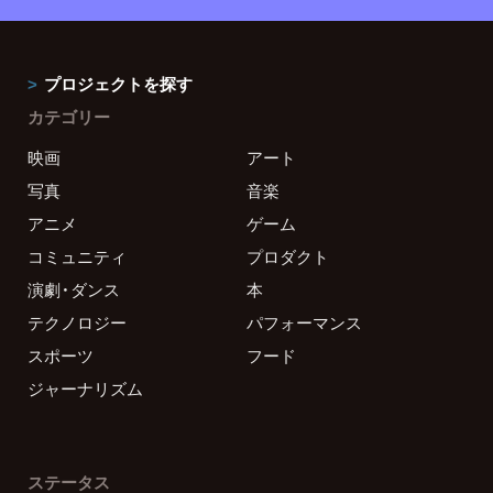
プロジェクトを探す
カテゴリー
映画
アート
写真
音楽
アニメ
ゲーム
コミュニティ
プロダクト
演劇・ダンス
本
テクノロジー
パフォーマンス
スポーツ
フード
ジャーナリズム
ステータス