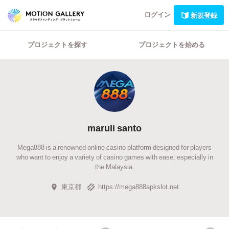
ログイン
新規登録
プロジェクトを探す
プロジェクトを始める
maruli santo
Mega888 is a renowned online casino platform designed for players
who want to enjoy a variety of casino games with ease, especially in
the Malaysia.
東京都
https://mega888apkslot.net