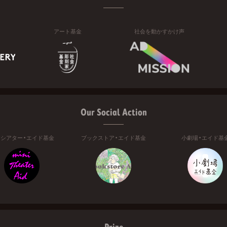
アート基金
社会を動かすかけ声
Our Social Action
ニシアター・エイド基金
ブックストア・エイド基金
小劇場・エイド基