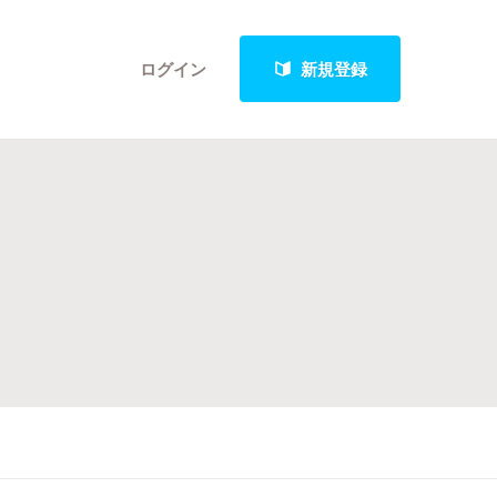
ログイン
新規登録
クト
最新進捗報告から探す