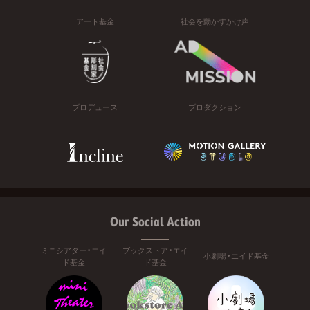
アート基金
社会を動かすかけ声
プロデュース
プロダクション
Our Social Action
ミニシアター・エイ
ブックストア・エイ
小劇場・エイド基金
ド基金
ド基金