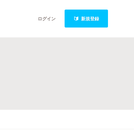
ログイン
新規登録
クト
最新進捗報告から探す