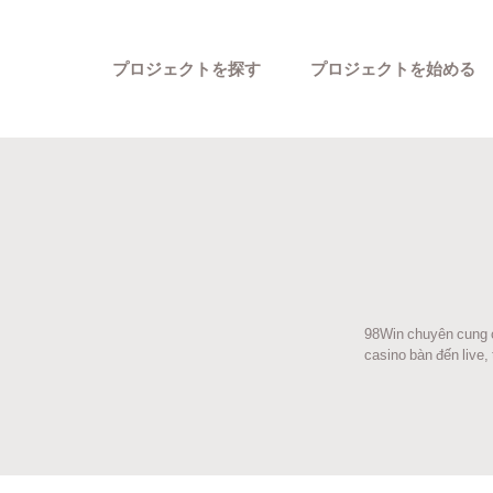
プロジェクトを探す
プロジェクトを始める
98Win chuyên cung c
カテゴリーから探す
casino bàn đến live,