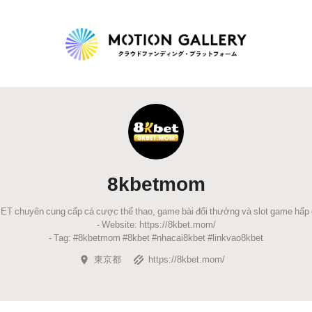
Highlight
人気のプロジェクト
新着プロジェクト
終了間近のプロジェ
8kbetmom
Feature
ET chuyên cung cấp cá cược thể thao, game bài đổi thưởng và slot game hấp 
タグから探す
キュレーターから探す
特集から探す
- Website: https://8kbet.mom/
- Tag: #8kbetmom #8kbet #nhacai8kbet #linkvao8kbet
東京都
https://8kbet.mom/
Legendary
最新達成プロジェクト
調達額が大きいプロジェクト