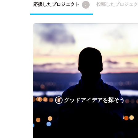
応援したプロジェクト
投稿したプロジェ
0
グッドアイデアを探そう