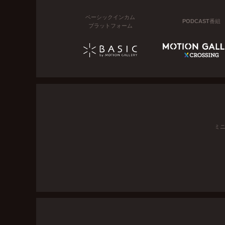
ベーシックインカム
PODCAST番組
プラットフォーム
ミ