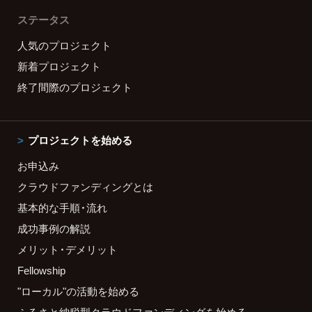
ステータス
人気のプロジェクト
新着プロジェクト
終了間際のプロジェクト
プロジェクトを始める
お申込み
クラウドファンディングとは
基本的な手順・流れ
成功事例の解説
メリット・デメリット
Fellowship
"ローカル"の活動を始める