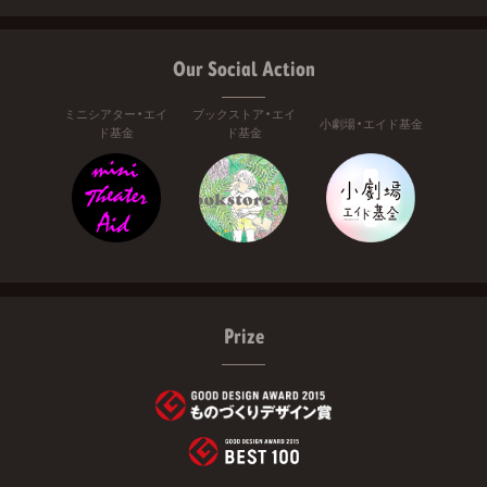
Our Social Action
ミニシアター・エイ
ブックストア・エイ
小劇場・エイド基金
ド基金
ド基金
Prize