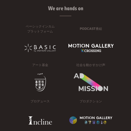
We are hands on
ベーシックインカム
PODCAST番組
プラットフォーム
アート基金
社会を動かすかけ声
プロデュース
プロダクション