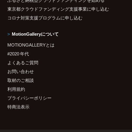
ふるさと納税型クラウドファンディングを始める
東京都クラウドファンディング支援事業に申し込む
コロナ対策支援プログラムに申し込む
MotionGalleryについて
MOTIONGALLERYとは
#2020 年代
よくあるご質問
お問い合わせ
取材のご相談
利用規約
プライバシーポリシー
特商法表示