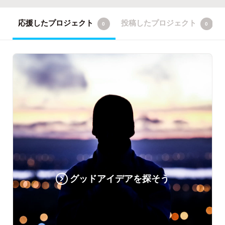
応援したプロジェクト
投稿したプロジェクト
0
0
グッドアイデアを探そう