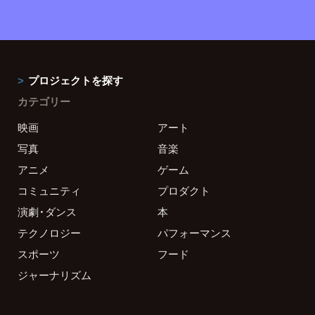
プロジェクトを探す
カテゴリー
映画
アート
写真
音楽
アニメ
ゲーム
コミュニティ
プロダクト
演劇・ダンス
本
テクノロジー
パフォーマンス
スポーツ
フード
ジャーナリズム