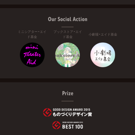
Our Social Action
ミニシアター・エイ
ブックストア・エイ
小劇場・エイド基金
ド基金
ド基金
Prize