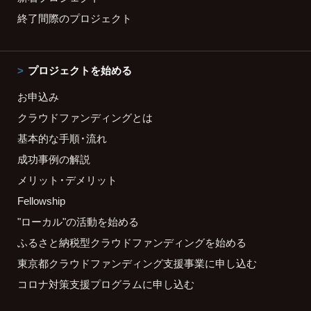
終了間際のプロジェクト
プロジェクトを始める
お申込み
クラウドファンディングとは
基本的な手順・流れ
成功事例の解説
メリット・デメリット
Fellowship
"ローカル"の活動を始める
ふるさと納税型クラウドファンディングを始める
東京都クラウドファンディング支援事業に申し込む
コロナ対策支援プログラムに申し込む