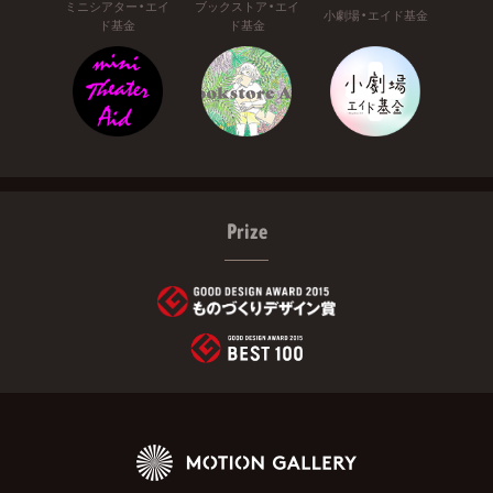
ミニシアター・エイ
ブックストア・エイ
小劇場・エイド基金
ド基金
ド基金
Prize