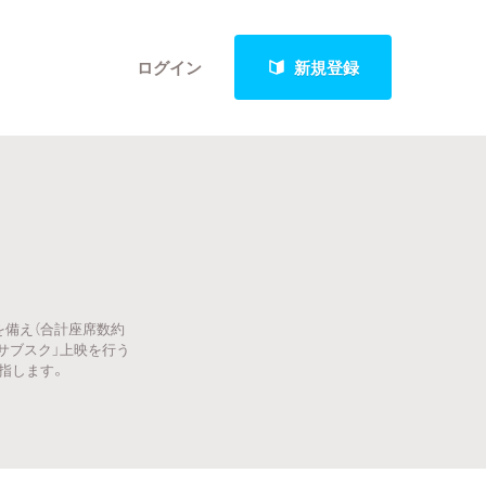
ログイン
新規登録
クト
を備え（合計座席数約
最新進捗報告から探す
「サブスク」上映を行う
指します。