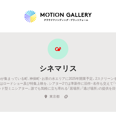
Highlight
人気のプロジェクト
新着プロジェクト
終了間近のプロジェ
シネマリス
Feature
が集まっている町、神保町・お茶の水エリアに2025年開業予定。2スクリーン
タグから探す
キュレーターから探す
特集から探す
1ではロードショー及び特集上映を、シアター2では準新作に旧作・名作も交えて
ッド型ミニシアター。誰でも気軽に立ち寄れる「居場所」「逃げ場所」の提供を目
東京都
Legendary
最新達成プロジェクト
調達額が大きいプロジェクト