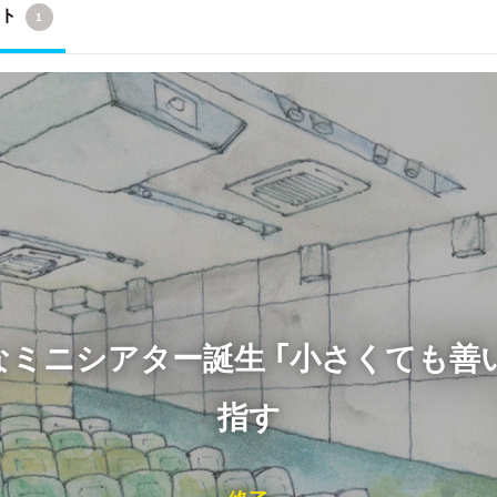
クト
1
ミニシアター誕生 「小さくても善
指す