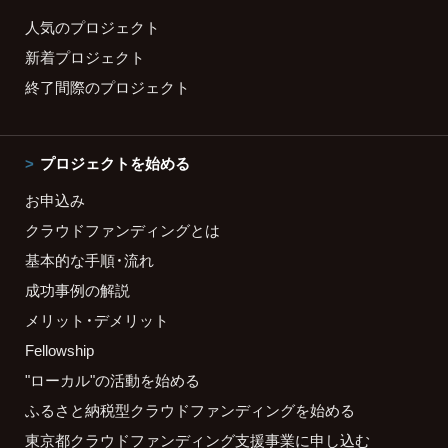
人気のプロジェクト
新着プロジェクト
終了間際のプロジェクト
プロジェクトを始める
お申込み
クラウドファンディングとは
基本的な手順・流れ
成功事例の解説
メリット・デメリット
Fellowship
"ローカル"の活動を始める
ふるさと納税型クラウドファンディングを始める
東京都クラウドファンディング支援事業に申し込む