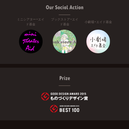
Our Social Action
ミニシアター・エイ
ブックストア・エイ
小劇場・エイド基金
ド基金
ド基金
Prize