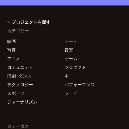
プロジェクトを探す
カテゴリー
映画
アート
写真
音楽
アニメ
ゲーム
コミュニティ
プロダクト
演劇・ダンス
本
テクノロジー
パフォーマンス
スポーツ
フード
ジャーナリズム
ステータス