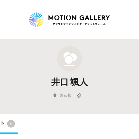
Highlight
人気のプロジェクト
新着プロジェクト
終了間近のプロジェ
井口 颯人
Feature
タグから探す
キュレーターから探す
特集から探す
東京都
Legendary
クト
0
最新達成プロジェクト
調達額が大きいプロジェクト