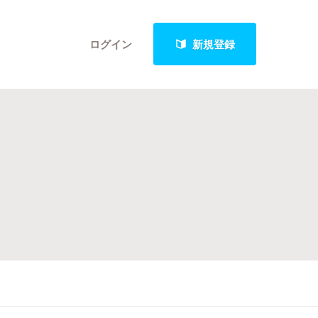
ログイン
新規登録
クト
最新進捗報告から探す