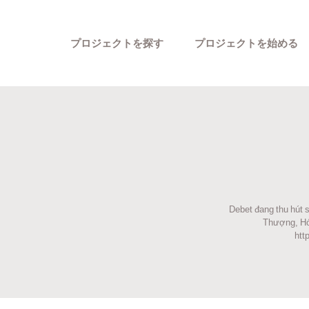
プロジェクトを探す
プロジェクトを始める
Debet đang thu hút 
カテゴリーから探す
Thượng, Hó
htt