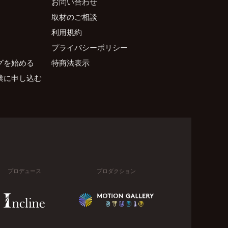
お問い合わせ
取材のご相談
利用規約
プライバシーポリシー
グを始める
特商法表示
業に申し込む
プロデュース
プロダクション