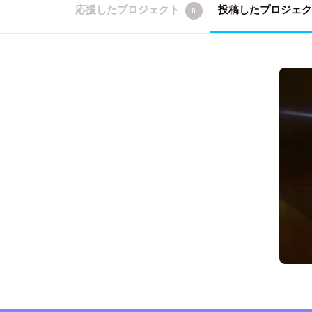
応援したプロジェクト
投稿したプロジェ
0