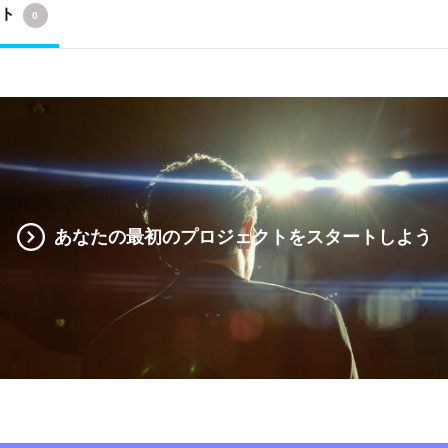
クト
0
あなたの最初のプロジェクトをスタートしよう