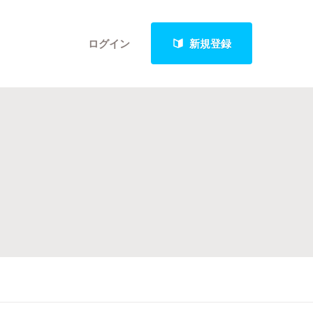
ログイン
新規登録
クト
最新進捗報告から探す