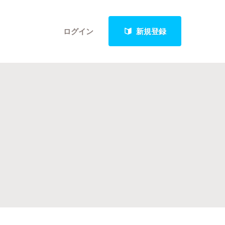
ログイン
新規登録
クト
最新進捗報告から探す