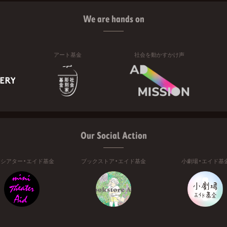
We are hands on
アート基金
社会を動かすかけ声
Our Social Action
ニシアター・エイド基金
ブックストア・エイド基金
小劇場・エイド基