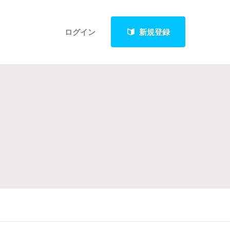
ログイン
新規登録
クト
最新進捗報告から探す