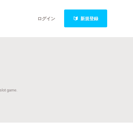
ログイン
新規登録
クト
 slot game.
最新進捗報告から探す