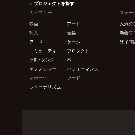
プロジェクトを探す
カテゴリー
ステー
映画
アート
人気の
写真
音楽
新着プ
アニメ
ゲーム
終了間
コミュニティ
プロダクト
演劇・ダンス
本
テクノロジー
パフォーマンス
スポーツ
フード
ジャーナリズム