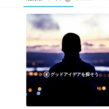
グッドアイデアを探そう