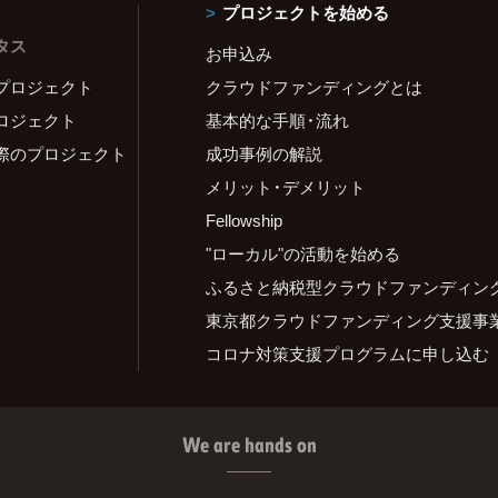
プロジェクトを始める
タス
お申込み
プロジェクト
クラウドファンディングとは
ロジェクト
基本的な手順・流れ
際のプロジェクト
成功事例の解説
メリット・デメリット
Fellowship
"ローカル"の活動を始める
ふるさと納税型クラウドファンディン
東京都クラウドファンディング支援事
コロナ対策支援プログラムに申し込む
We are hands on