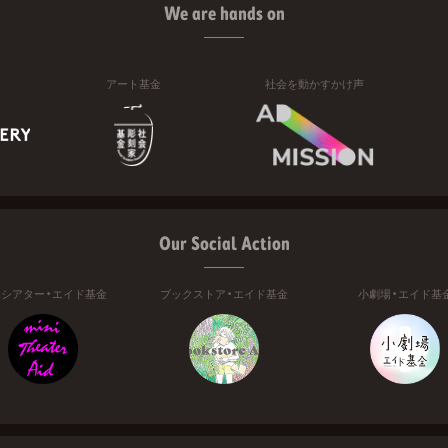
We are hands on
アート基金
社会を動かすかけ声
Our Social Action
ニシアター・エイド基金
ブックストア・エイド基金
小劇場・エイド基