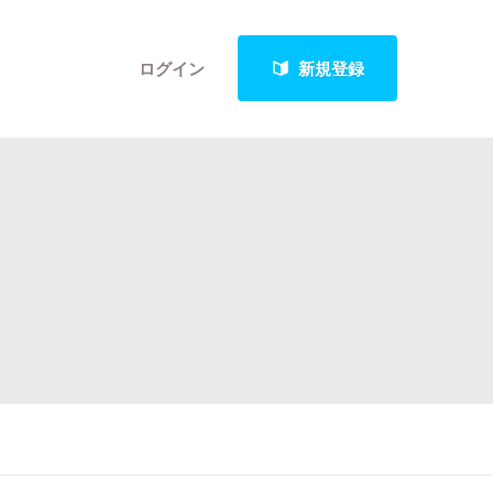
ログイン
新規登録
クト
最新進捗報告から探す