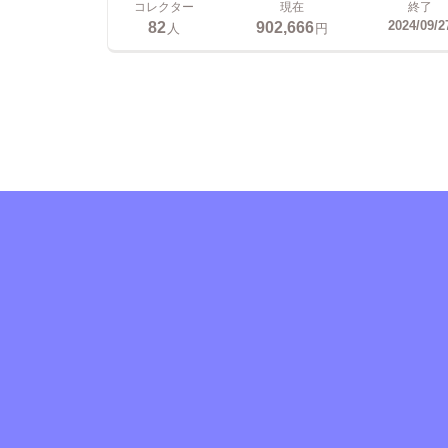
コレクター
現在
終了
82
902,666
2024/09/2
人
円