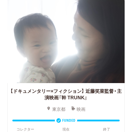
【ドキュメンタリー×フィクション】 近藤笑菜監督・主
演映画『幹 TRUNK』
東京都
映画
FUNDED
コレクター
現在
終了