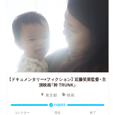
【ドキュメンタリー×フィクション】 近藤笑菜監督・主
演映画『幹 TRUNK』
東京都
映画
FUNDED
コレクター
現在
終了