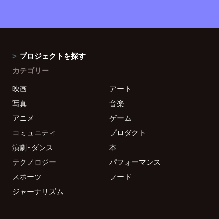
プロジェクトを探す
カテゴリー
映画
アート
写真
音楽
アニメ
ゲーム
コミュニティ
プロダクト
演劇・ダンス
本
テクノロジー
パフォーマンス
スポーツ
フード
ジャーナリズム