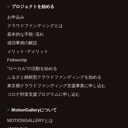
プロジェクトを始める
お申込み
クラウドファンディングとは
基本的な手順・流れ
成功事例の解説
メリット・デメリット
Fellowship
"ローカル"の活動を始める
ふるさと納税型クラウドファンディングを始める
東京都クラウドファンディング支援事業に申し込む
コロナ対策支援プログラムに申し込む
MotionGalleryについて
MOTIONGALLERYとは