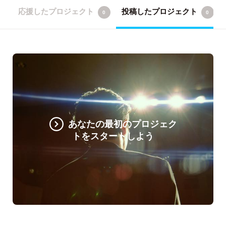
応援したプロジェクト
投稿したプロジェクト
0
0
あなたの最初のプロジェク
トをスタートしよう